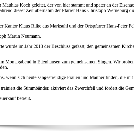
 Matthias Koch geleitet, der von hier stammt und später an der Eisena
hrend dieser Zeit übernahm der Pfarrer Hans-Christoph Werneburg die
der Kantor Klaus Rilke aus Marksuhl und der Ortspfarrer Hans-Peter Fe
stoph Martin Neumann.
erte wurde im Jahr 2013 der Beschluss gefasst, den gemeinsamen Kirch
 am Montagabend in Ettenhausen zum gemeinsamen Singen. Wir proben f
nden.
ns, wenn sich heute sangesfreudige Frauen und Männer finden, die mit
rainiert die Stimmbänder, aktiviert das Zwerchfell und fördert die Gem
uerkauf betreut.