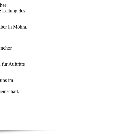
cher
 Leitung des
lber in Möhra.
enchor
ür Auftritte
 uns im
einschaft.